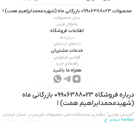
محصولات
09906388023 بازرگانی ماه (شهیدمحمدابراهیم همت) ا
سایر محصولات
یخچال فریزر
اطلاعات فروشگاه
درباره ما
راه های ارتباطی
خدمات مشتریان
قوانین مرجوعی
راهنمای خرید
همراه ما باشید
درباره فروشگاه
09906388023 بازرگانی ماه
(شهیدمحمدابراهیم همت) ا
"امرسان رضایی" بنکدار و نمایشگاه دائمی محصولات امرسان در استان خراسان
مطالعه بیشتر
رضوی و شهر مشهد (بازار امیر)میباشد. دارای 25 سال سابقه فروش تخصصی
محصولات امرسان بوده و مورد وثوق هیئت مدیره شرکت صنایع امرسان
میباشد. سبد فروش ما شامل تمامی محصولات امرسان شامل یخچال فریزر،