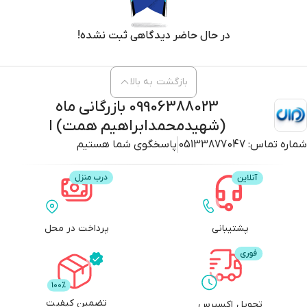
در حال حاضر دیدگاهی ثبت نشده!
بازگشت به بالا
09906388023 بازرگانی ماه
(شهیدمحمدابراهیم همت) ا
شماره تماس:
05133877047
پاسخگوی شما هستیم
پشتیبانی
پرداخت در محل
تضمین کیفیت
تحویل اکسپرس