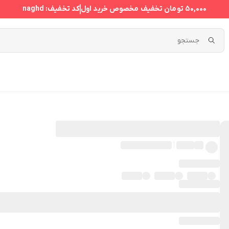
50,000 تومان
تخفیف مخصوص خرید اول
کد تخفیف:
naghd